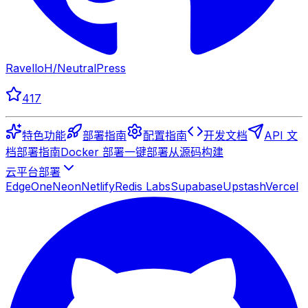
RavelloH
/
NeutralPress
417
特色功能
部署指南
配置指南
开发文档
API 文
档
部署指南
Docker 部署
一键部署
从源码构建
云平台部署
EdgeOne
Neon
Netlify
Redis Labs
Supabase
Upstash
Vercel