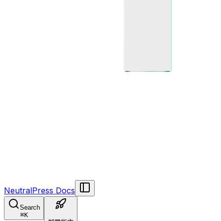
NeutralPress Docs
Search
⌘
K