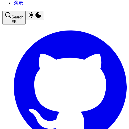
演示
Search
⌘
K