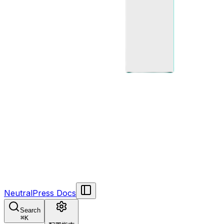
NeutralPress Docs
Search
⌘
K